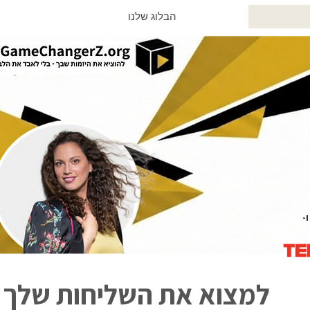
הבלוג שלנו
ל הנדלר, יזמת הייטק, ממייסדי AllJobs ו-
למצוא את השליחות שלך