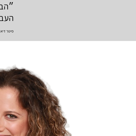
הבי
״
העבו
פיטר דיאמנדיס,