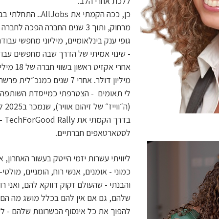
ללכת אחרי הלב.
גופי ענק בינלאומיים, מיליוני מחפשי עבו
- שינוי אמיתי של הדרך שבה מחפשים עבו
מיליון דולר. אחרי 7 שנים כ
(ה״ווייז״ של זיהום אוויר), שנמכר ב2025 לגוגל ב-250 מיליון דולר.
בדר
לסטארטאפים חברתיים.
ליוויתי עשרות יזמי הייטק בעשור האחרון, א
כמוני - אומנים, אנשי רוח, הומניים, מולטי
והבנתי - שהעולם זקוק דווקא להם, ואני ר
שלהם, גם אם אין להם בכלל מושג מה הם רו
להפוך את כל אינסוף הכשרונות שלהם - לע