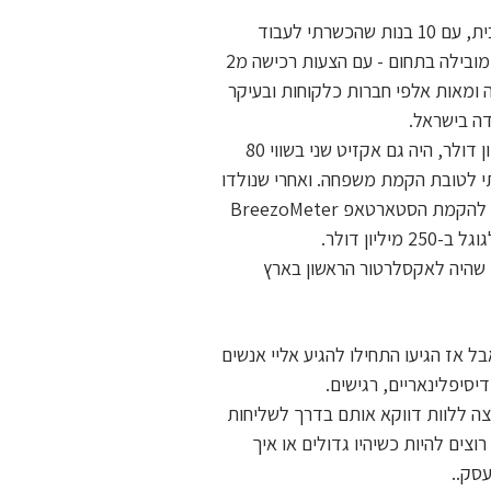
כן, ככה הקמתי את AllJobs.. התחלתי בבית, עם 10 בנות שהכשרתי לעבוד
מרחוק, ותוך 3 שנים החברה הפכה לחברה מובילה בתחום - עם הצעות רכישה מ2
דה ומאות אלפי חברות כלקוחות ובעיקר
דה בישראל.
אחרי אקזיט ראשון בשווי חברה של 18 מיליון דולר, היה גם אקזיט שני בשווי 80
מנכ״לית פרשתי לטובת הקמת משפחה. ואחרי שנולדו
לי תאומים - הצטרפתי כמייסדת השותפה להקמת הסטארטאפ BreezoMeter
ך הקמתי את TechForGood Rally - שהיה לאקסלרטור הראשון בארץ
בל אז הגיעו התחילו להגיע אליי אנשים
-דיסיפלינאריים, רגישים.
וצה ללוות דווקא אותם בדרך לשליחות
צים להיות כשיהיו גדולים או איך
סק..