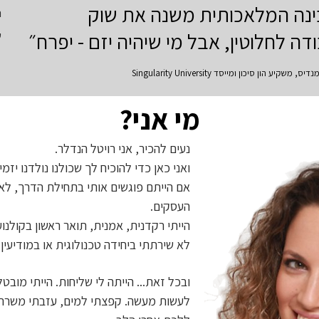
נה המלאכותית משנה את שוק
ה
דה לחלוטין, אבל מי שיהיה יזם - יפרח״
ש
 משקיע הון סיכון ומייסד Singularity University
מי אני?
נעים להכיר, אני רויטל הנדלר.
ואני כאן כדי להוכיח לך שכולנו נולדנו יזמי
אם הייתם פוגשים אותי בתחילת הדרך, לא
העסקים.
הייתי רקדנית, אמנית, תואר ראשון בקולנוע 
לא שירתתי ביחידה טכנולוגית או במודיעין 
ובכל זאת... הייתה לי שליחות. הייתי מוב
לעשות מעשה. קפצתי למים, עזבתי משרה 